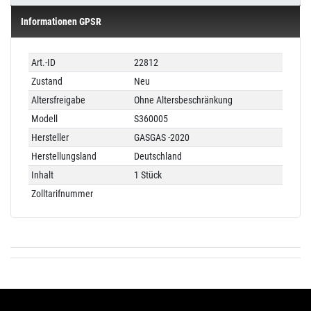
Informationen GPSR
Technisches
Wert
Art.-ID
22812
Merkmal
Zustand
Neu
Altersfreigabe
Ohne Altersbeschränkung
Modell
S360005
Hersteller
GASGAS -2020
Herstellungsland
Deutschland
Inhalt
1 Stück
Zolltarifnummer