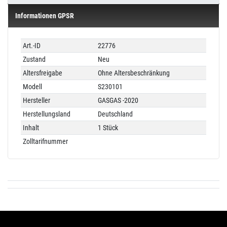
Informationen GPSR
Technisches
Wert
Art.-ID
22776
Merkmal
Zustand
Neu
Altersfreigabe
Ohne Altersbeschränkung
Modell
S230101
Hersteller
GASGAS -2020
Herstellungsland
Deutschland
Inhalt
1 Stück
Zolltarifnummer