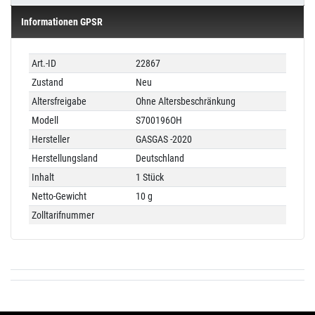
Informationen GPSR
Technisches
Wert
Art.-ID
22867
Merkmal
Zustand
Neu
Altersfreigabe
Ohne Altersbeschränkung
Modell
S700196OH
Hersteller
GASGAS -2020
Herstellungsland
Deutschland
Inhalt
1 Stück
Netto-Gewicht
10 g
Zolltarifnummer