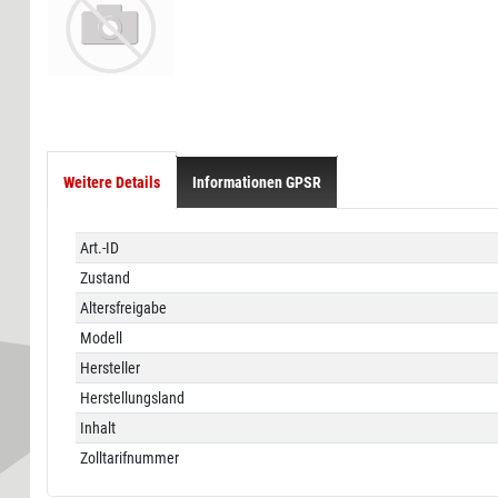
Weitere Details
Informationen GPSR
Technisches
Wert
Art.-ID
Merkmal
Zustand
Altersfreigabe
Modell
Hersteller
Herstellungsland
Inhalt
Zolltarifnummer