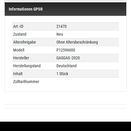
Informationen GPSR
Technisches
Wert
Art.-ID
21470
Merkmal
Zustand
Neu
Altersfreigabe
Ohne Altersbeschränkung
Modell
P12596000
Hersteller
GASGAS -2020
Herstellungsland
Deutschland
Inhalt
1 Stück
Zolltarifnummer