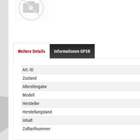
Weitere Details
Informationen GPSR
Technisches
Wert
Art.-ID
Merkmal
Zustand
Altersfreigabe
Modell
Hersteller
Herstellungsland
Inhalt
Zolltarifnummer