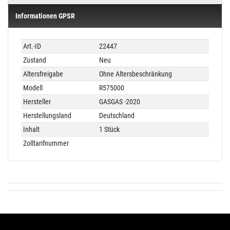
Informationen GPSR
Technisches
Wert
Art.-ID
22447
Merkmal
Zustand
Neu
Altersfreigabe
Ohne Altersbeschränkung
Modell
R575000
Hersteller
GASGAS -2020
Herstellungsland
Deutschland
Inhalt
1 Stück
Zolltarifnummer