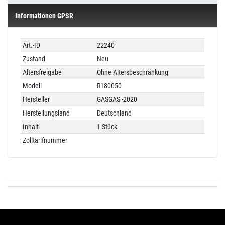
Informationen GPSR
Technisches
Wert
Art.-ID
22240
Merkmal
Zustand
Neu
Altersfreigabe
Ohne Altersbeschränkung
Modell
R180050
Hersteller
GASGAS -2020
Herstellungsland
Deutschland
Inhalt
1 Stück
Zolltarifnummer