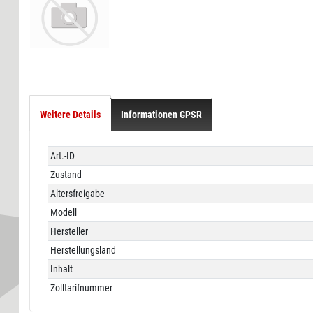
Weitere Details
Informationen GPSR
Technisches
Wert
Art.-ID
Merkmal
Zustand
Altersfreigabe
Modell
Hersteller
Herstellungsland
Inhalt
Zolltarifnummer