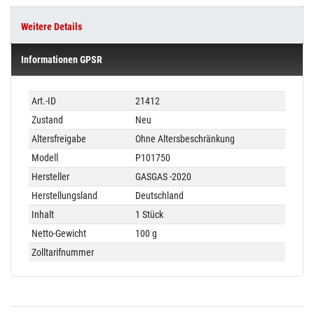
Weitere Details
Informationen GPSR
Technisches
Wert
Art.-ID
21412
Merkmal
Zustand
Neu
Altersfreigabe
Ohne Altersbeschränkung
Modell
P101750
Hersteller
GASGAS -2020
Herstellungsland
Deutschland
Inhalt
1 Stück
Netto-Gewicht
100 g
Zolltarifnummer