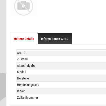
Weitere Details
Informationen GPSR
Technisches
Wert
Art.-ID
Merkmal
Zustand
Altersfreigabe
Modell
Hersteller
Herstellungsland
Inhalt
Zolltarifnummer