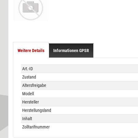
Weitere Details
Informationen GPSR
Technisches
Wert
Art.-ID
Merkmal
Zustand
Altersfreigabe
Modell
Hersteller
Herstellungsland
Inhalt
Zolltarifnummer