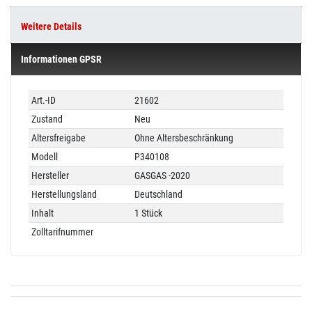
Weitere Details
Informationen GPSR
Technisches
Wert
Art.-ID
21602
Merkmal
Zustand
Neu
Altersfreigabe
Ohne Altersbeschränkung
Modell
P340108
Hersteller
GASGAS -2020
Herstellungsland
Deutschland
Inhalt
1 Stück
Zolltarifnummer