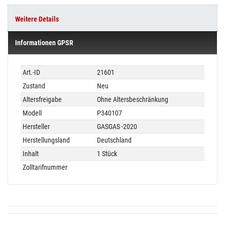
Weitere Details
Informationen GPSR
Technisches
Wert
Art.-ID
21601
Merkmal
Zustand
Neu
Altersfreigabe
Ohne Altersbeschränkung
Modell
P340107
Hersteller
GASGAS -2020
Herstellungsland
Deutschland
Inhalt
1 Stück
Zolltarifnummer