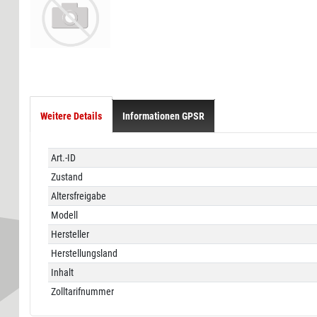
Weitere Details
Informationen GPSR
Technisches
Wert
Art.-ID
Merkmal
Zustand
Altersfreigabe
Modell
Hersteller
Herstellungsland
Inhalt
Zolltarifnummer