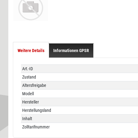
Weitere Details
Informationen GPSR
Technisches
Wert
Art.-ID
Merkmal
Zustand
Altersfreigabe
Modell
Hersteller
Herstellungsland
Inhalt
Zolltarifnummer