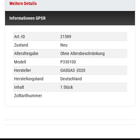
Weitere Details
Informationen GPSR
Technisches
Wert
Art.-ID
21589
Merkmal
Zustand
Neu
Altersfreigabe
Ohne Altersbeschränkung
Modell
P330100
Hersteller
GASGAS -2020
Herstellungsland
Deutschland
Inhalt
1 Stück
Zolltarifnummer