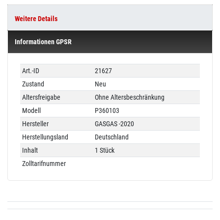
Weitere Details
Informationen GPSR
Technisches
Wert
Art.-ID
21627
Merkmal
Zustand
Neu
Altersfreigabe
Ohne Altersbeschränkung
Modell
P360103
Hersteller
GASGAS -2020
Herstellungsland
Deutschland
Inhalt
1 Stück
Zolltarifnummer