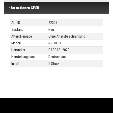
Informationen GPSR
Technisches
Wert
Art.-ID
22305
Merkmal
Zustand
Neu
Altersfreigabe
Ohne Altersbeschränkung
Modell
R310103
Hersteller
GASGAS -2020
Herstellungsland
Deutschland
Inhalt
1 Stück