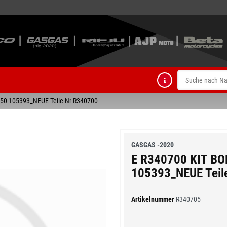
50 105393_NEUE Teile-Nr R340700
GASGAS -2020
E R340700 KIT B
105393_NEUE Teil
Artikelnummer
R340705