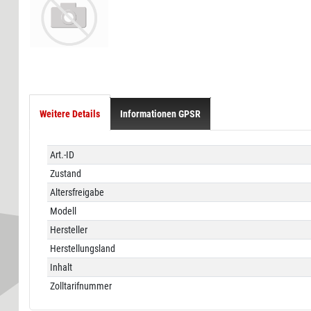
Weitere Details
Informationen GPSR
Technisches
Wert
Art.-ID
Merkmal
Zustand
Altersfreigabe
Modell
Hersteller
Herstellungsland
Inhalt
Zolltarifnummer