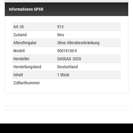
Informationen GPSR
Technisches
Wert
Art.-ID
913
Merkmal
Zustand
Neu
Altersfreigabe
Ohne Altersbeschränkung
Modell
00018100-9
Hersteller
GASGAS -2020
Herstellungsland
Deutschland
Inhalt
1 Stück
Zolltarifnummer