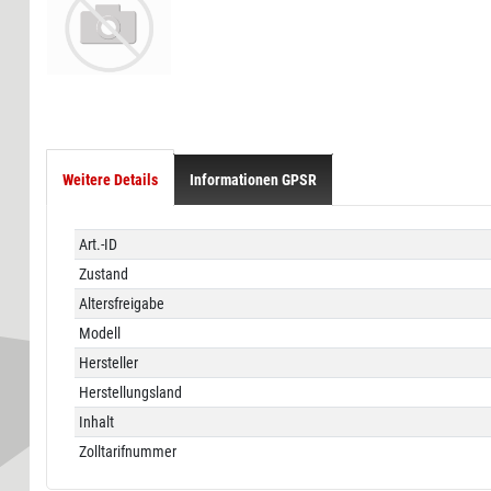
Weitere Details
Informationen GPSR
Technisches
Wert
Art.-ID
Merkmal
Zustand
Altersfreigabe
Modell
Hersteller
Herstellungsland
Inhalt
Zolltarifnummer