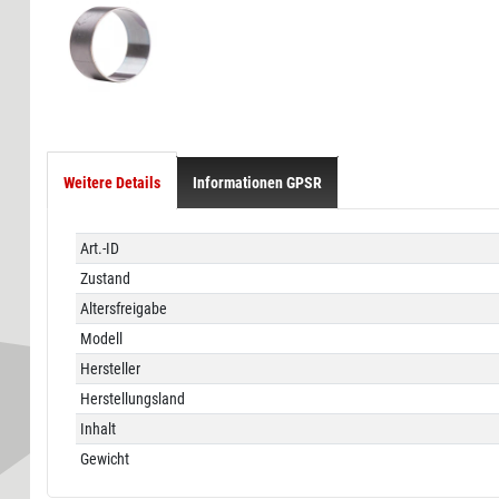
Weitere Details
Informationen GPSR
Technisches
Wert
Art.-ID
Merkmal
Zustand
Altersfreigabe
Modell
Hersteller
Herstellungsland
Inhalt
Gewicht