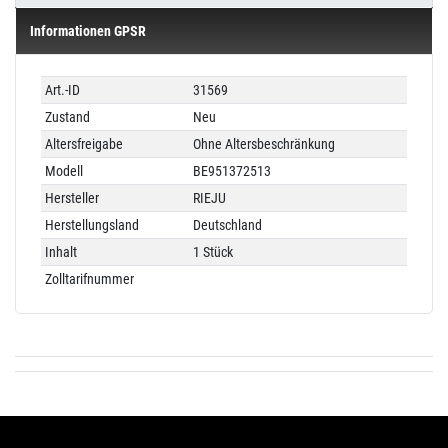
Informationen GPSR
Technisches
Wert
Art.-ID
31569
Merkmal
Zustand
Neu
Altersfreigabe
Ohne Altersbeschränkung
Modell
BE951372513
Hersteller
RIEJU
Herstellungsland
Deutschland
Inhalt
1 Stück
Zolltarifnummer