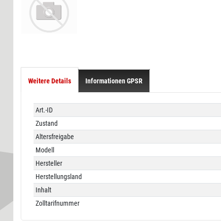
Weitere Details
Informationen GPSR
Technisches
Wert
Art.-ID
Merkmal
Zustand
Altersfreigabe
Modell
Hersteller
Herstellungsland
Inhalt
Zolltarifnummer