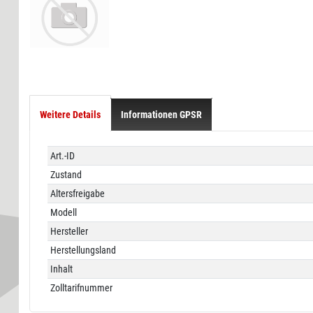
Weitere Details
Informationen GPSR
Technisches
Wert
Art.-ID
Merkmal
Zustand
Altersfreigabe
Modell
Hersteller
Herstellungsland
Inhalt
Zolltarifnummer