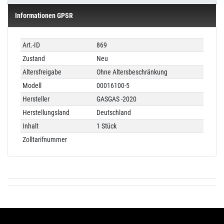
Informationen GPSR
Technisches
Wert
Art.-ID
869
Merkmal
Zustand
Neu
Altersfreigabe
Ohne Altersbeschränkung
Modell
00016100-5
Hersteller
GASGAS -2020
Herstellungsland
Deutschland
Inhalt
1 Stück
Zolltarifnummer