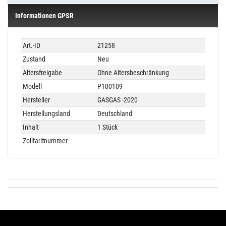
Informationen GPSR
Technisches
Wert
Art.-ID
21258
Merkmal
Zustand
Neu
Altersfreigabe
Ohne Altersbeschränkung
Modell
P100109
Hersteller
GASGAS -2020
Herstellungsland
Deutschland
Inhalt
1 Stück
Zolltarifnummer