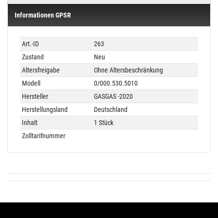
Informationen GPSR
Technisches
Wert
Art.-ID
263
Merkmal
Zustand
Neu
Altersfreigabe
Ohne Altersbeschränkung
Modell
0/000.530.5010
Hersteller
GASGAS -2020
Herstellungsland
Deutschland
Inhalt
1 Stück
Zolltarifnummer