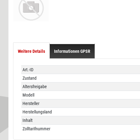
Weitere Details
Informationen GPSR
Technisches
Wert
Art.-ID
Merkmal
Zustand
Altersfreigabe
Modell
Hersteller
Herstellungsland
Inhalt
Zolltarifnummer