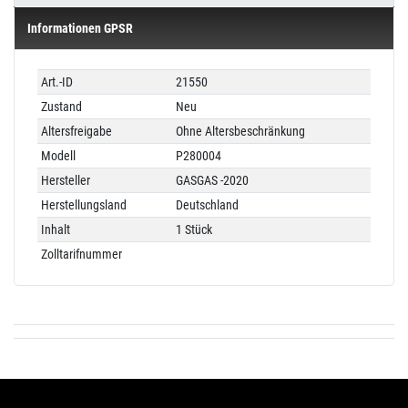
Informationen GPSR
Technisches
Wert
Art.-ID
21550
Merkmal
Zustand
Neu
Altersfreigabe
Ohne Altersbeschränkung
Modell
P280004
Hersteller
GASGAS -2020
Herstellungsland
Deutschland
Inhalt
1 Stück
Zolltarifnummer