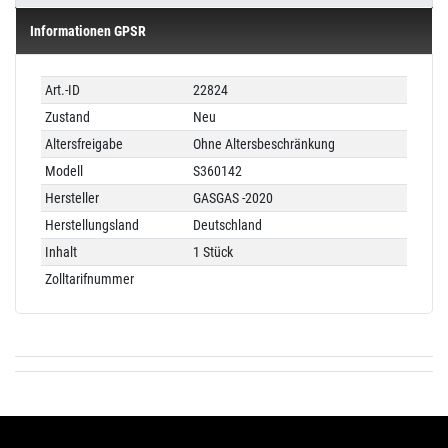
Informationen GPSR
Technisches
Wert
Art.-ID
22824
Merkmal
Zustand
Neu
Altersfreigabe
Ohne Altersbeschränkung
Modell
S360142
Hersteller
GASGAS -2020
Herstellungsland
Deutschland
Inhalt
1 Stück
Zolltarifnummer