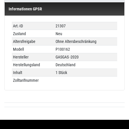
Informationen GPSR
Technisches
Wert
Art.-ID
21307
Merkmal
Zustand
Neu
Altersfreigabe
Ohne Altersbeschränkung
Modell
P100162
Hersteller
GASGAS -2020
Herstellungsland
Deutschland
Inhalt
1 Stück
Zolltarifnummer