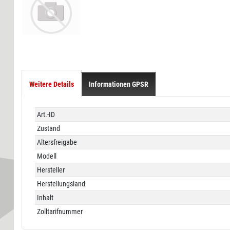
Weitere Details
Informationen GPSR
Technisches
Wert
Art.-ID
Merkmal
Zustand
Altersfreigabe
Modell
Hersteller
Herstellungsland
Inhalt
Zolltarifnummer