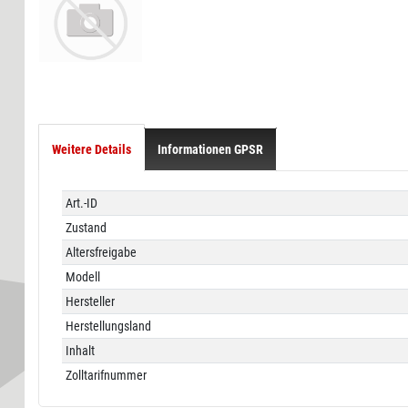
Weitere Details
Informationen GPSR
Technisches
Wert
Art.-ID
Merkmal
Zustand
Altersfreigabe
Modell
Hersteller
Herstellungsland
Inhalt
Zolltarifnummer