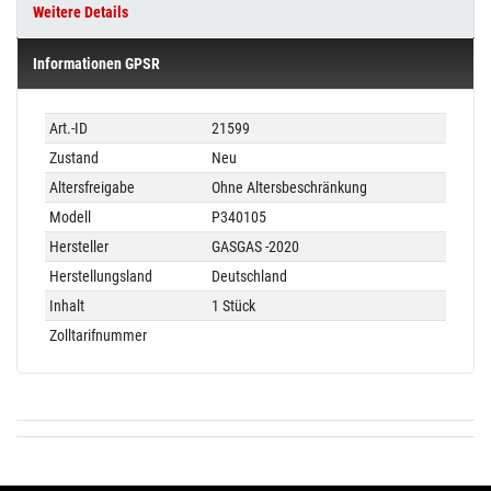
Weitere Details
Informationen GPSR
Technisches
Wert
Art.-ID
21599
Merkmal
Zustand
Neu
Altersfreigabe
Ohne Altersbeschränkung
Modell
P340105
Hersteller
GASGAS -2020
Herstellungsland
Deutschland
Inhalt
1 Stück
Zolltarifnummer