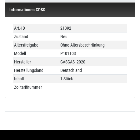
Informationen GPSR
Technisches
Wert
Art.-ID
21392
Merkmal
Zustand
Neu
Altersfreigabe
Ohne Altersbeschränkung
Modell
P101103
Hersteller
GASGAS -2020
Herstellungsland
Deutschland
Inhalt
1 Stück
Zolltarifnummer