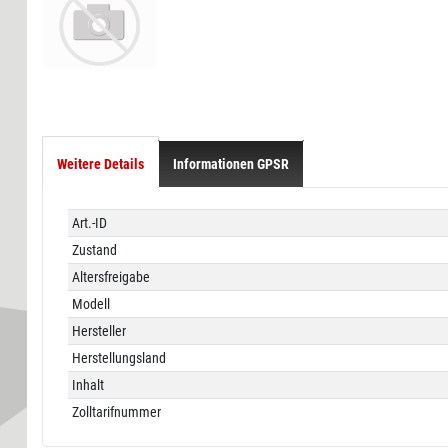
Weitere Details
Informationen GPSR
Technisches
Wert
Art.-ID
Merkmal
Zustand
Altersfreigabe
Modell
Hersteller
Herstellungsland
Inhalt
Zolltarifnummer