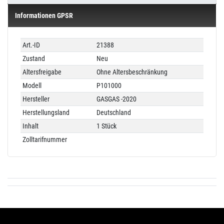
Informationen GPSR
Technisches
Wert
Art.-ID
21388
Merkmal
Zustand
Neu
Altersfreigabe
Ohne Altersbeschränkung
Modell
P101000
Hersteller
GASGAS -2020
Herstellungsland
Deutschland
Inhalt
1 Stück
Zolltarifnummer