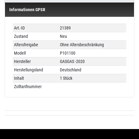
Informationen GPSR
Technisches
Wert
Art.-ID
21389
Merkmal
Zustand
Neu
Altersfreigabe
Ohne Altersbeschränkung
Modell
P101100
Hersteller
GASGAS -2020
Herstellungsland
Deutschland
Inhalt
1 Stück
Zolltarifnummer