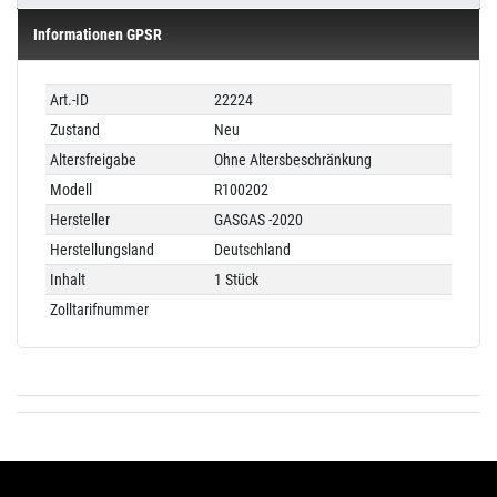
Informationen GPSR
Technisches
Wert
Art.-ID
22224
Merkmal
Zustand
Neu
Altersfreigabe
Ohne Altersbeschränkung
Modell
R100202
Hersteller
GASGAS -2020
Herstellungsland
Deutschland
Inhalt
1 Stück
Zolltarifnummer