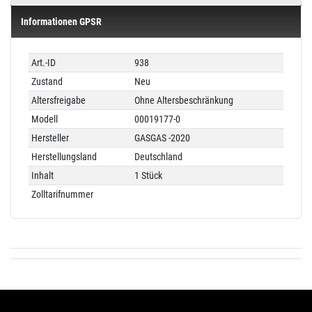
Informationen GPSR
Technisches
Wert
Art.-ID
938
Merkmal
Zustand
Neu
Altersfreigabe
Ohne Altersbeschränkung
Modell
00019177-0
Hersteller
GASGAS -2020
Herstellungsland
Deutschland
Inhalt
1 Stück
Zolltarifnummer