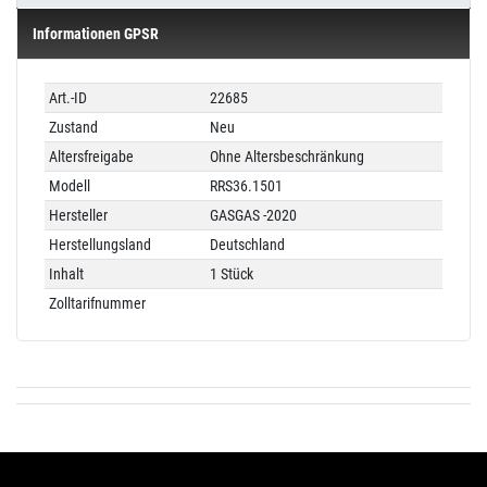
Informationen GPSR
Technisches
Wert
Art.-ID
22685
Merkmal
Zustand
Neu
Altersfreigabe
Ohne Altersbeschränkung
Modell
RRS36.1501
Hersteller
GASGAS -2020
Herstellungsland
Deutschland
Inhalt
1 Stück
Zolltarifnummer