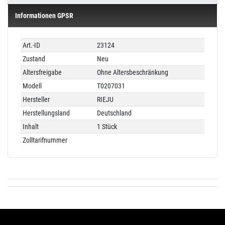
Informationen GPSR
Technisches
Wert
Art.-ID
23124
Merkmal
Zustand
Neu
Altersfreigabe
Ohne Altersbeschränkung
Modell
T0207031
Hersteller
RIEJU
Herstellungsland
Deutschland
Inhalt
1 Stück
Zolltarifnummer