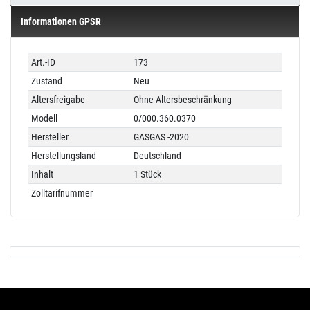
Informationen GPSR
Technisches
Wert
Art.-ID
173
Merkmal
Zustand
Neu
Altersfreigabe
Ohne Altersbeschränkung
Modell
0/000.360.0370
Hersteller
GASGAS -2020
Herstellungsland
Deutschland
Inhalt
1 Stück
Zolltarifnummer