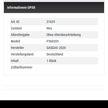
Informationen GPSR
Technisches
Wert
Art.-ID
21635
Merkmal
Zustand
Neu
Altersfreigabe
Ohne Altersbeschränkung
Modell
P360205
Hersteller
GASGAS -2020
Herstellungsland
Deutschland
Inhalt
1 Stück
Zolltarifnummer