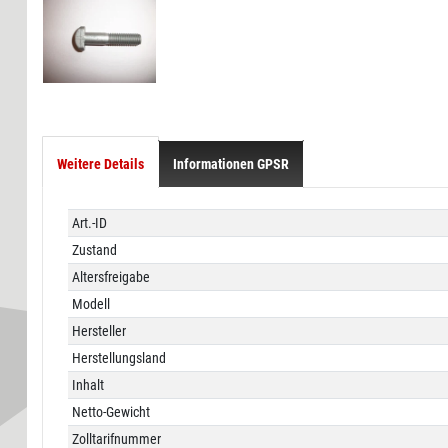
Weitere Details
Informationen GPSR
Technisches
Wert
Art.-ID
Merkmal
Zustand
Altersfreigabe
Modell
Hersteller
Herstellungsland
Inhalt
Netto-Gewicht
Zolltarifnummer