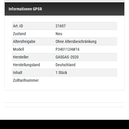
Informationen GPSR
Technisches
Wert
Art.-ID
21607
Merkmal
Zustand
Neu
Altersfreigabe
Ohne Altersbeschränkung
Modell
P340112AM16
Hersteller
GASGAS -2020
Herstellungsland
Deutschland
Inhalt
1 Stück
Zolltarifnummer