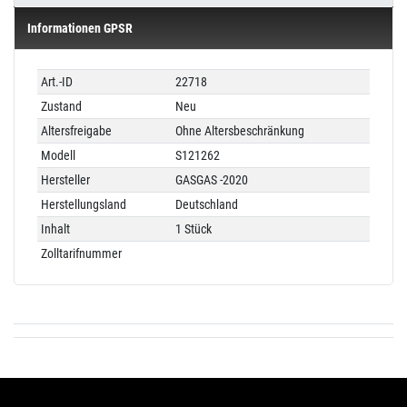
Informationen GPSR
Technisches
Wert
Art.-ID
22718
Merkmal
Zustand
Neu
Altersfreigabe
Ohne Altersbeschränkung
Modell
S121262
Hersteller
GASGAS -2020
Herstellungsland
Deutschland
Inhalt
1 Stück
Zolltarifnummer