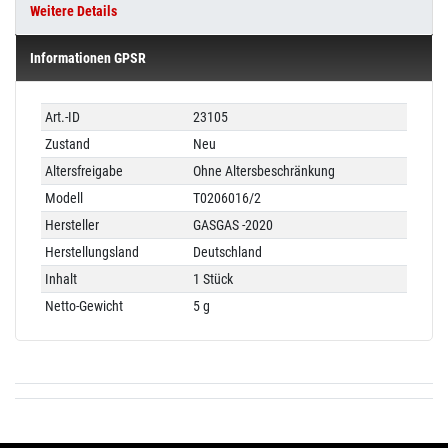
Weitere Details
Informationen GPSR
Technisches
Wert
Art.-ID
23105
Merkmal
Zustand
Neu
Altersfreigabe
Ohne Altersbeschränkung
Modell
T0206016/2
Hersteller
GASGAS -2020
Herstellungsland
Deutschland
Inhalt
1 Stück
Netto-Gewicht
5 g